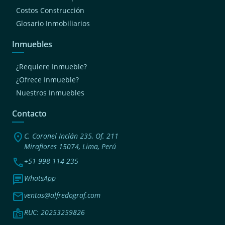
Costos Construcción
Glosario Inmobiliarios
Inmuebles
¿Requiere Inmueble?
¿Ofrece Inmueble?
Nuestros Inmuebles
Contacto
location_on
C. Coronel Inclán 235, Of. 211
Miraflores 15074, Lima, Perú
phone
+51 998 114 235
chat
WhatsApp
mail
ventas@alfredograf.com
badge
RUC: 20253259826