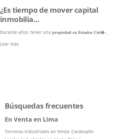
¿Es tiempo de mover capital
inmobilia...
Durante años, tener una 𝐩𝐫𝐨𝐩𝐢𝐞𝐝𝐚𝐝 𝐞𝐧 𝐄𝐬𝐭𝐚𝐝𝐨𝐬 𝐔𝐧𝐢�...
Leer más
Lo ayudamos a encontrar el
inmueble perfecto
Navegar por los Inmuebles
Búsquedas frecuentes
En Venta en Lima
Terrenos Industriales en Venta: Carabayllo