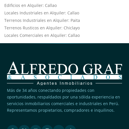
Edificios en Alquiler: Callao
Locales Industriales en Alquiler: Callao
Terrenos Industriales en Alquiler: Paita
Terrenos Rusticos en Alquiler: Chiclayo
Locales Comerciales en Alquiler: Callao
Más de 34 años conectando propiedades con
oportunidades, respaldados por una sólida experiencia en
servicios inmobiliarios comerciales e industriales en Perú.
Representamos propietarios, compradores e inquilinos.