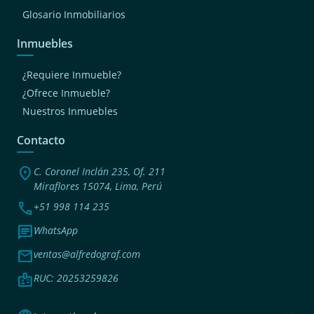
Glosario Inmobiliarios
Inmuebles
¿Requiere Inmueble?
¿Ofrece Inmueble?
Nuestros Inmuebles
Contacto
location_on
C. Coronel Inclán 235, Of. 211
Miraflores 15074, Lima, Perú
phone
+51 998 114 235
chat
WhatsApp
mail
ventas@alfredograf.com
badge
RUC: 20253259826