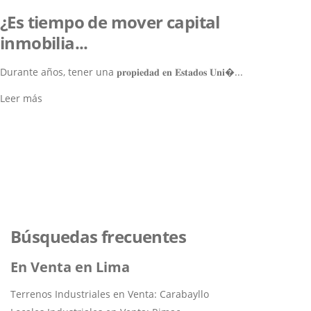
¿Es tiempo de mover capital
inmobilia...
Durante años, tener una 𝐩𝐫𝐨𝐩𝐢𝐞𝐝𝐚𝐝 𝐞𝐧 𝐄𝐬𝐭𝐚𝐝𝐨𝐬 𝐔𝐧𝐢�...
Leer más
Lo ayudamos a encontrar el
inmueble perfecto
Navegar por los Inmuebles
Búsquedas frecuentes
En Venta en Lima
Terrenos Industriales en Venta: Carabayllo