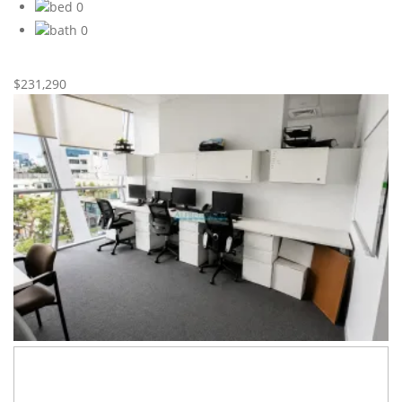
0
0
Nueva
Venta
$231,290