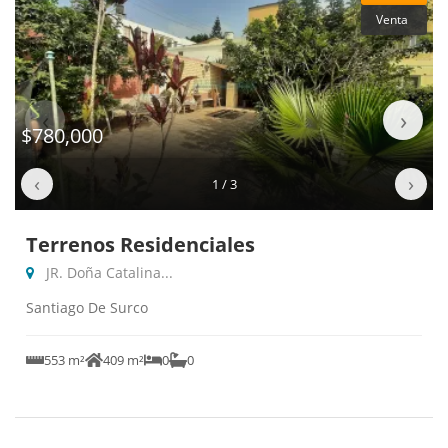
Venta
‹
›
$780,000
‹
›
1 / 3
Terrenos Residenciales
JR. Doña Catalina...
Santiago De Surco
553 m²
409 m²
0
0