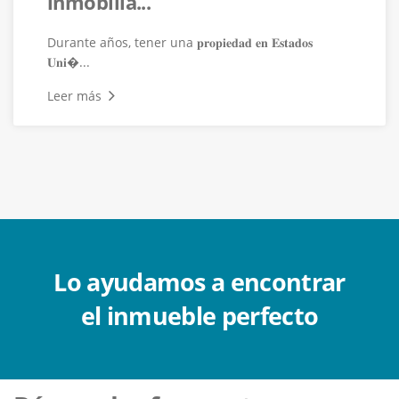
inmobilia...
Durante años, tener una 𝐩𝐫𝐨𝐩𝐢𝐞𝐝𝐚𝐝 𝐞𝐧 𝐄𝐬𝐭𝐚𝐝𝐨𝐬
𝐔𝐧𝐢�...
Leer más
Lo ayudamos a encontrar
el inmueble perfecto