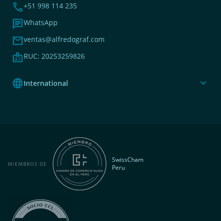
phone
+51 998 114 235
chat
WhatsApp
mail
ventas@alfredograf.com
badge
RUC: 20253259826
language
expand_more
International
SwissCham
MIEMBROS DE
Peru