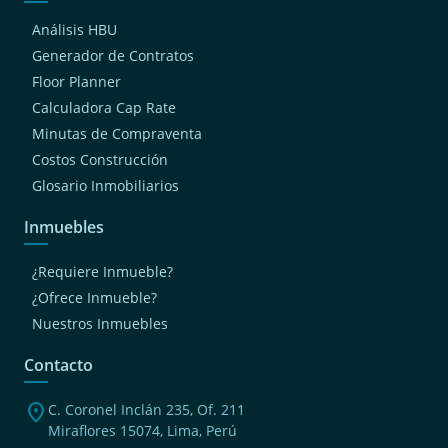
Análisis HBU
Generador de Contratos
Floor Planner
Calculadora Cap Rate
Minutas de Compraventa
Costos Construcción
Glosario Inmobiliarios
Inmuebles
¿Requiere Inmueble?
¿Ofrece Inmueble?
Nuestros Inmuebles
Contacto
location_on
C. Coronel Inclán 235, Of. 211
Miraflores 15074, Lima, Perú