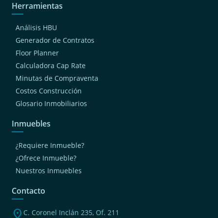
Herramientas
Análisis HBU
Generador de Contratos
Floor Planner
Calculadora Cap Rate
Minutas de Compraventa
Costos Construcción
Glosario Inmobiliarios
Inmuebles
¿Requiere Inmueble?
¿Ofrece Inmueble?
Nuestros Inmuebles
Contacto
location_on
C. Coronel Inclán 235, Of. 211