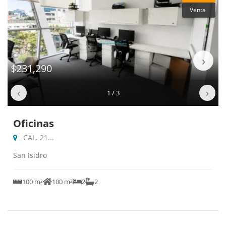
Venta
‹
›
$231,290
‹
›
1 / 3
Oficinas
CAL. 21...
San Isidro
100 m²
100 m²
2
2