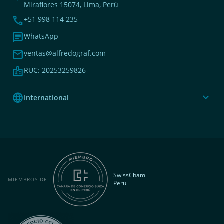
Miraflores 15074, Lima, Perú
phone
+51 998 114 235
chat
WhatsApp
mail
ventas@alfredograf.com
badge
RUC: 20253259826
language
expand_more
International
SwissCham
MIEMBROS DE
Peru