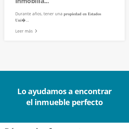
inmobilia...
Durante años, tener una 𝐩𝐫𝐨𝐩𝐢𝐞𝐝𝐚𝐝 𝐞𝐧 𝐄𝐬𝐭𝐚𝐝𝐨𝐬
𝐔𝐧𝐢�...
Leer más
Lo ayudamos a encontrar
el inmueble perfecto