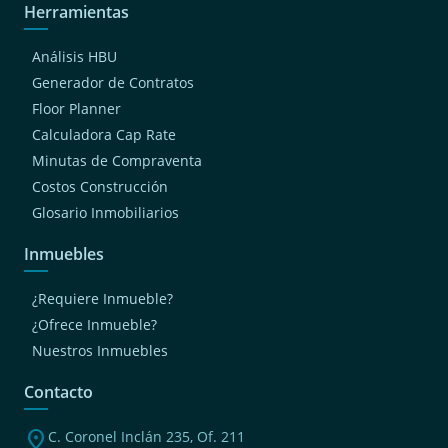
Herramientas
Análisis HBU
Generador de Contratos
Floor Planner
Calculadora Cap Rate
Minutas de Compraventa
Costos Construcción
Glosario Inmobiliarios
Inmuebles
¿Requiere Inmueble?
¿Ofrece Inmueble?
Nuestros Inmuebles
Contacto
location_on
C. Coronel Inclán 235, Of. 211