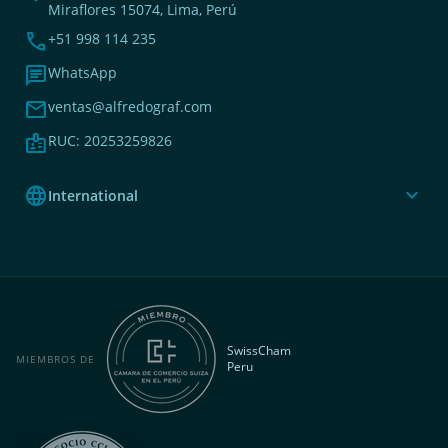
Miraflores 15074, Lima, Perú
phone
+51 998 114 235
chat
WhatsApp
mail
ventas@alfredograf.com
badge
RUC: 20253259826
language
expand_more
International
SwissCham
MIEMBROS DE
Peru