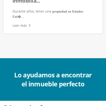
inmobilia...
Durante años, tener una 𝐩𝐫𝐨𝐩𝐢𝐞𝐝𝐚𝐝 𝐞𝐧 𝐄𝐬𝐭𝐚𝐝𝐨𝐬
𝐔𝐧𝐢�...
Leer más
Lo ayudamos a encontrar
el inmueble perfecto