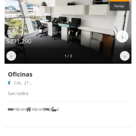
Venta
‹
›
$231,290
‹
›
1 / 3
Oficinas
CAL. 21...
San Isidro
100 m²
100 m²
2
2