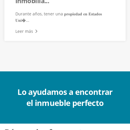
inmobilia...
Durante años, tener una 𝐩𝐫𝐨𝐩𝐢𝐞𝐝𝐚𝐝 𝐞𝐧 𝐄𝐬𝐭𝐚𝐝𝐨𝐬
𝐔𝐧𝐢�...
Leer más
Lo ayudamos a encontrar
el inmueble perfecto