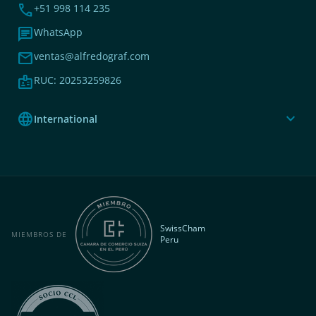
phone
+51 998 114 235
chat
WhatsApp
mail
ventas@alfredograf.com
badge
RUC: 20253259826
language
expand_more
International
SwissCham
MIEMBROS DE
Peru