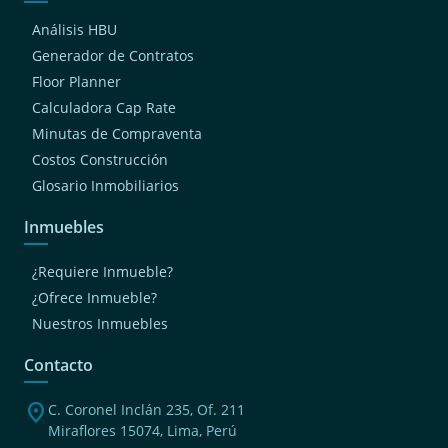
Análisis HBU
Generador de Contratos
Floor Planner
Calculadora Cap Rate
Minutas de Compraventa
Costos Construcción
Glosario Inmobiliarios
Inmuebles
¿Requiere Inmueble?
¿Ofrece Inmueble?
Nuestros Inmuebles
Contacto
location_on
C. Coronel Inclán 235, Of. 211
Miraflores 15074, Lima, Perú