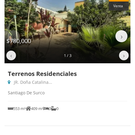
Venta
‹
›
$780,000
‹
›
1 / 3
Terrenos Residenciales
JR. Doña Catalina...
Santiago De Surco
553 m²
409 m²
0
0