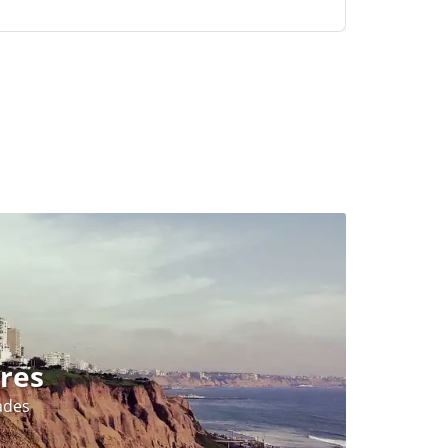
res
ades