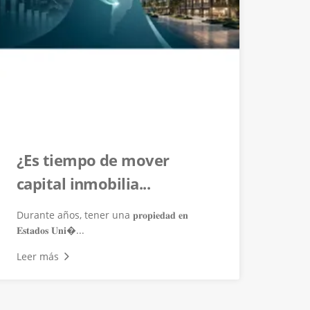
¿Es tiempo de mover
capital inmobilia...
Durante años, tener una 𝐩𝐫𝐨𝐩𝐢𝐞𝐝𝐚𝐝 𝐞𝐧
𝐄𝐬𝐭𝐚𝐝𝐨𝐬 𝐔𝐧𝐢�...
Leer más