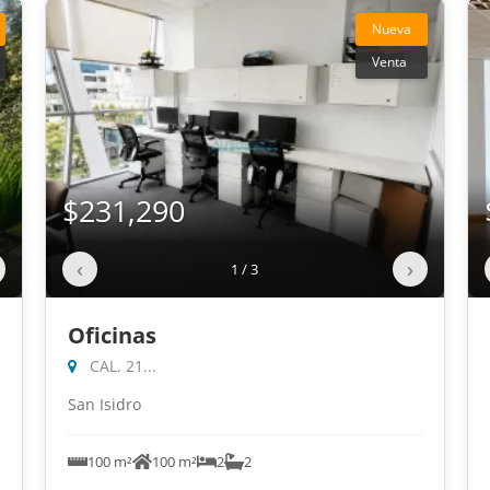
Nueva
Venta
$231,290
‹
›
1 / 3
Oficinas
CAL. 21...
San Isidro
100 m²
100 m²
2
2