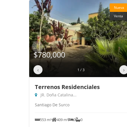
Nueva
Venta
‹
$780,000
‹
›
1 / 3
Terrenos Residenciales
JR. Doña Catalina...
Santiago De Surco
553 m²
409 m²
0
0