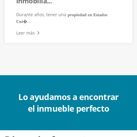
inmobilia...
Durante años, tener una 𝐩𝐫𝐨𝐩𝐢𝐞𝐝𝐚𝐝 𝐞𝐧 𝐄𝐬𝐭𝐚𝐝𝐨𝐬
𝐔𝐧𝐢�...
Leer más
Lo ayudamos a encontrar
el inmueble perfecto