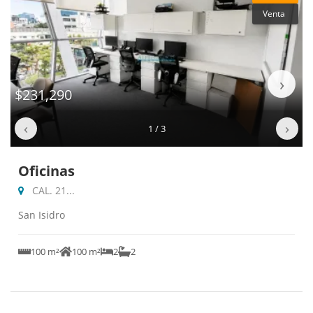
Venta
‹
›
$231,290
‹
›
1 / 3
Oficinas
CAL. 21...
San Isidro
100 m²
100 m²
2
2