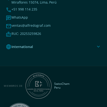
Miraflores 15074, Lima, Perú
phone
+51 998 114 235
chat
WhatsApp
mail
ventas@alfredograf.com
badge
RUC: 20253259826
language
expand_more
International
SwissCham
MIEMBROS DE
Peru