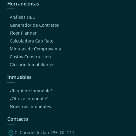
Herramientas
Análisis HBU
Generador de Contratos
Floor Planner
Calculadora Cap Rate
Minutas de Compraventa
Costos Construcción
Glosario Inmobiliarios
Inmuebles
¿Requiere Inmueble?
¿Ofrece Inmueble?
Nuestros Inmuebles
Contacto
location_on
C. Coronel Inclán 235, Of. 211