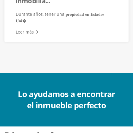
inmobilia...
Durante años, tener una 𝐩𝐫𝐨𝐩𝐢𝐞𝐝𝐚𝐝 𝐞𝐧 𝐄𝐬𝐭𝐚𝐝𝐨𝐬
𝐔𝐧𝐢�...
Leer más
Lo ayudamos a encontrar
el inmueble perfecto