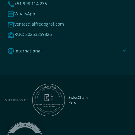
phone
+51 998 114 235
chat
WhatsApp
mail
ventas@alfredograf.com
badge
RUC: 20253259826
language
expand_more
International
SwissCham
MIEMBROS DE
Peru