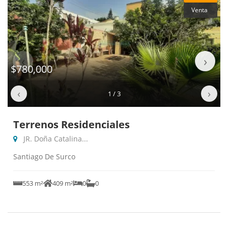
Venta
‹
›
$780,000
‹
›
1 / 3
Terrenos Residenciales
JR. Doña Catalina...
Santiago De Surco
553 m²
409 m²
0
0