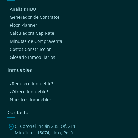
Análisis HBU
Generador de Contratos
Floor Planner
Calculadora Cap Rate
Minutas de Compraventa
Costos Construcción
Glosario Inmobiliarios
Inmuebles
¿Requiere Inmueble?
¿Ofrece Inmueble?
Nuestros Inmuebles
Contacto
location_on
C. Coronel Inclán 235, Of. 211
Miraflores 15074, Lima, Perú