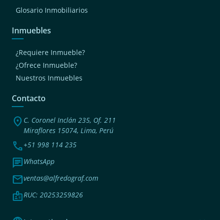
Glosario Inmobiliarios
Inmuebles
¿Requiere Inmueble?
¿Ofrece Inmueble?
Nuestros Inmuebles
Contacto
location_on
C. Coronel Inclán 235, Of. 211
Miraflores 15074, Lima, Perú
phone
+51 998 114 235
chat
WhatsApp
mail
ventas@alfredograf.com
badge
RUC: 20253259826