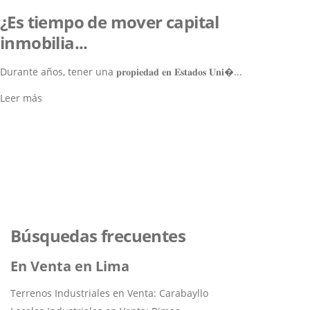
¿Es tiempo de mover capital
inmobilia...
Durante años, tener una 𝐩𝐫𝐨𝐩𝐢𝐞𝐝𝐚𝐝 𝐞𝐧 𝐄𝐬𝐭𝐚𝐝𝐨𝐬 𝐔𝐧𝐢�...
Leer más
Lo ayudamos a encontrar el
inmueble perfecto
Navegar por los Inmuebles
Búsquedas frecuentes
En Venta en Lima
Terrenos Industriales en Venta: Carabayllo