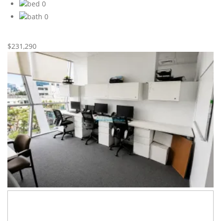
0
0
Nueva
Venta
$231,290