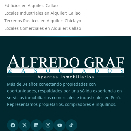
Edificios en Alquiler: Callao
Locales Industriales en Alquiler: Callao
Terrenos Rusticos en Alquiler: Chiclayo
Locales Comerciales en Alquiler: Callao
Más de 34 años conectando propiedades con
oportunidades, respaldados por una sólida experiencia en
servicios inmobiliarios comerciales e industriales en Perú.
Representamos propietarios, compradores e inquilinos.