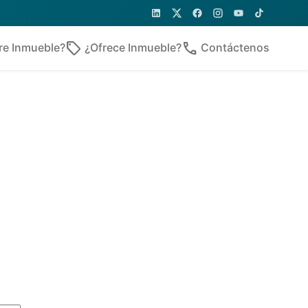
sell
phone
re Inmueble?
¿Ofrece Inmueble?
Contáctenos