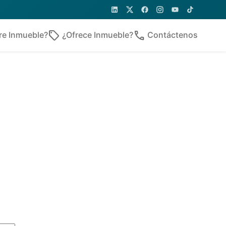
sell
phone
re Inmueble?
¿Ofrece Inmueble?
Contáctenos