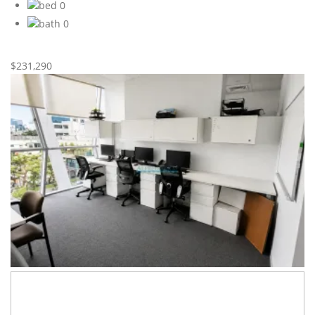
0
0
Nueva
Venta
$231,290