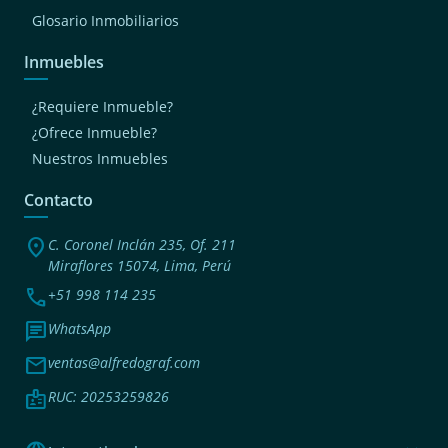
Glosario Inmobiliarios
Inmuebles
¿Requiere Inmueble?
¿Ofrece Inmueble?
Nuestros Inmuebles
Contacto
location_on
C. Coronel Inclán 235, Of. 211
Miraflores 15074, Lima, Perú
phone
+51 998 114 235
chat
WhatsApp
mail
ventas@alfredograf.com
badge
RUC: 20253259826