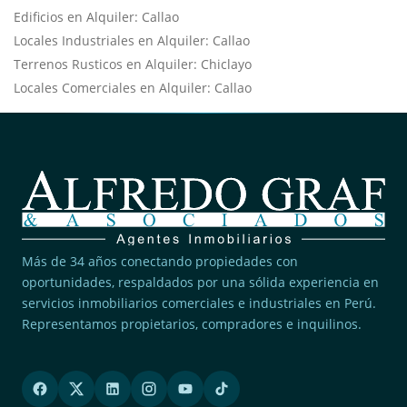
Edificios en Alquiler: Callao
Locales Industriales en Alquiler: Callao
Terrenos Rusticos en Alquiler: Chiclayo
Locales Comerciales en Alquiler: Callao
Más de 34 años conectando propiedades con
oportunidades, respaldados por una sólida experiencia en
servicios inmobiliarios comerciales e industriales en Perú.
Representamos propietarios, compradores e inquilinos.