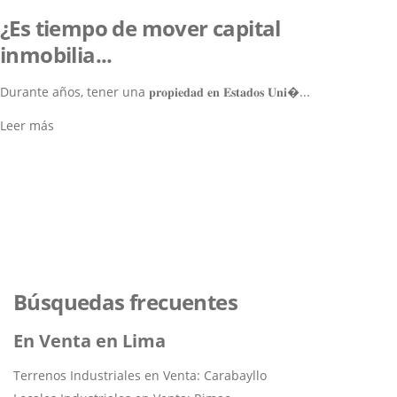
¿Es tiempo de mover capital
inmobilia...
Durante años, tener una 𝐩𝐫𝐨𝐩𝐢𝐞𝐝𝐚𝐝 𝐞𝐧 𝐄𝐬𝐭𝐚𝐝𝐨𝐬 𝐔𝐧𝐢�...
Leer más
Lo ayudamos a encontrar el
inmueble perfecto
Navegar por los Inmuebles
Búsquedas frecuentes
En Venta en Lima
Terrenos Industriales en Venta: Carabayllo