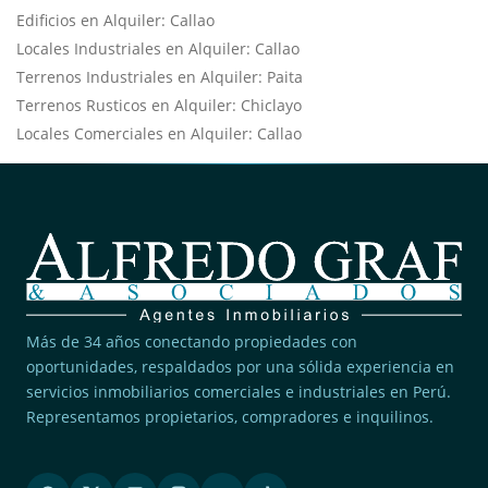
Edificios en Alquiler: Callao
Locales Industriales en Alquiler: Callao
Terrenos Industriales en Alquiler: Paita
Terrenos Rusticos en Alquiler: Chiclayo
Locales Comerciales en Alquiler: Callao
Más de 34 años conectando propiedades con
oportunidades, respaldados por una sólida experiencia en
servicios inmobiliarios comerciales e industriales en Perú.
Representamos propietarios, compradores e inquilinos.