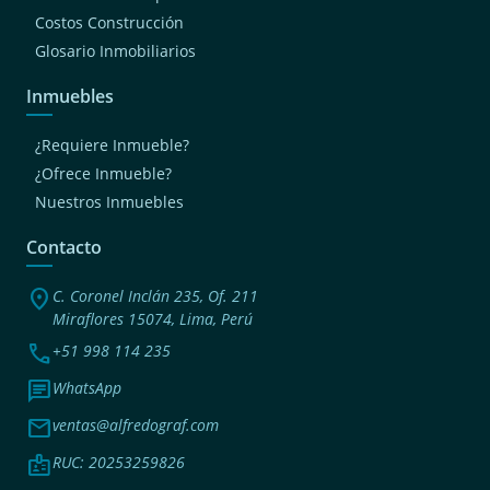
Costos Construcción
Glosario Inmobiliarios
Inmuebles
¿Requiere Inmueble?
¿Ofrece Inmueble?
Nuestros Inmuebles
Contacto
location_on
C. Coronel Inclán 235, Of. 211
Miraflores 15074, Lima, Perú
phone
+51 998 114 235
chat
WhatsApp
mail
ventas@alfredograf.com
badge
RUC: 20253259826