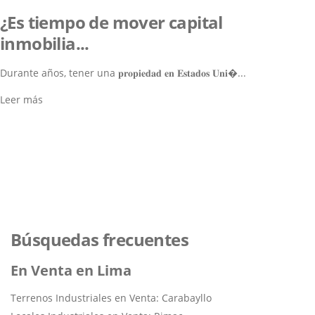
¿Es tiempo de mover capital
inmobilia...
Durante años, tener una 𝐩𝐫𝐨𝐩𝐢𝐞𝐝𝐚𝐝 𝐞𝐧 𝐄𝐬𝐭𝐚𝐝𝐨𝐬 𝐔𝐧𝐢�...
Leer más
Lo ayudamos a encontrar el
inmueble perfecto
Navegar por los Inmuebles
Búsquedas frecuentes
En Venta en Lima
Terrenos Industriales en Venta: Carabayllo