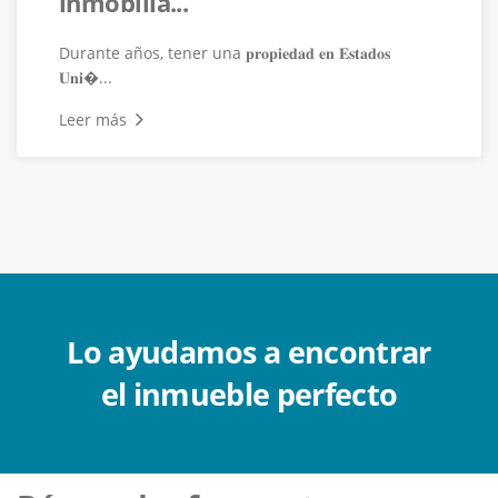
inmobilia...
Durante años, tener una 𝐩𝐫𝐨𝐩𝐢𝐞𝐝𝐚𝐝 𝐞𝐧 𝐄𝐬𝐭𝐚𝐝𝐨𝐬
𝐔𝐧𝐢�...
Leer más
Lo ayudamos a encontrar
el inmueble perfecto