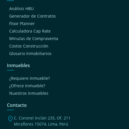
Análisis HBU
Generador de Contratos
Floor Planner
Calculadora Cap Rate
Minutas de Compraventa
Costos Construcción
Glosario Inmobiliarios
Inmuebles
¿Requiere Inmueble?
¿Ofrece Inmueble?
Nuestros Inmuebles
Contacto
location_on
C. Coronel Inclán 235, Of. 211
Miraflores 15074, Lima, Perú