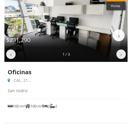
Venta
‹
›
$231,290
‹
›
1 / 3
Oficinas
CAL. 21...
San Isidro
100 m²
100 m²
2
2