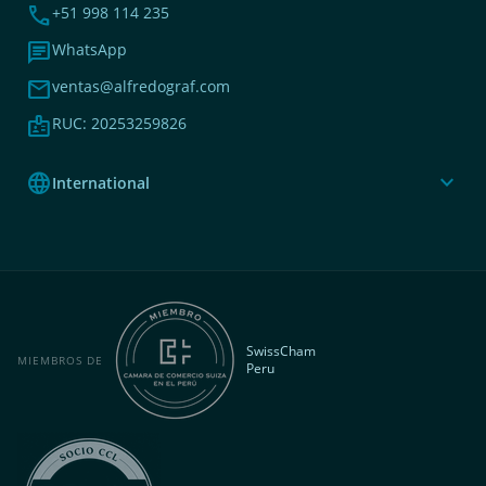
phone
+51 998 114 235
chat
WhatsApp
mail
ventas@alfredograf.com
badge
RUC: 20253259826
language
expand_more
International
SwissCham
MIEMBROS DE
Peru