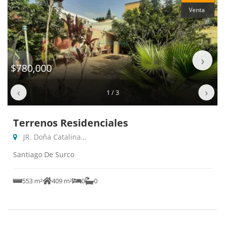
Venta
‹
›
$780,000
‹
›
1 / 3
Terrenos Residenciales
JR. Doña Catalina...
Santiago De Surco
553 m²
409 m²
0
0