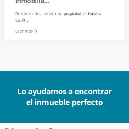
inmobilia...
Durante años, tener una 𝐩𝐫𝐨𝐩𝐢𝐞𝐝𝐚𝐝 𝐞𝐧 𝐄𝐬𝐭𝐚𝐝𝐨𝐬
𝐔𝐧𝐢�...
Leer más
Lo ayudamos a encontrar
el inmueble perfecto