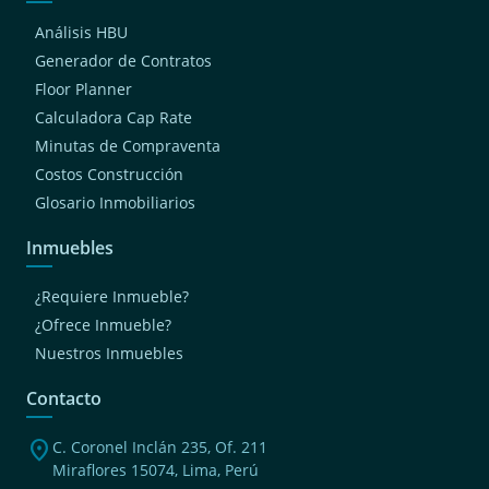
Análisis HBU
Generador de Contratos
Floor Planner
Calculadora Cap Rate
Minutas de Compraventa
Costos Construcción
Glosario Inmobiliarios
Inmuebles
¿Requiere Inmueble?
¿Ofrece Inmueble?
Nuestros Inmuebles
Contacto
location_on
C. Coronel Inclán 235, Of. 211
Miraflores 15074, Lima, Perú