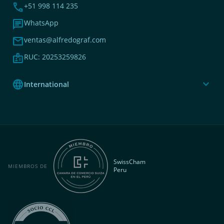
phone
+51 998 114 235
chat
WhatsApp
mail
ventas@alfredograf.com
badge
RUC: 20253259826
language
expand_more
International
SwissCham
MIEMBROS DE
Peru