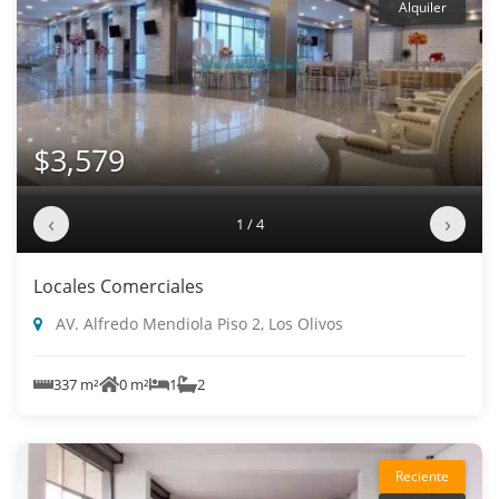
Alquiler
$3,579
‹
›
1 / 4
Locales Comerciales
AV. Alfredo Mendiola Piso 2, Los Olivos
337 m²
0 m²
1
2
Reciente