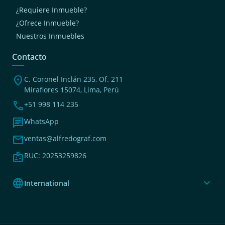
¿Requiere Inmueble?
¿Ofrece Inmueble?
Nuestros Inmuebles
Contacto
location_on
C. Coronel Inclán 235, Of. 211
Miraflores 15074, Lima, Perú
phone
+51 998 114 235
chat
WhatsApp
mail
ventas@alfredograf.com
badge
RUC: 20253259826
language
expand_more
International