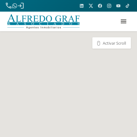
phone
login
menu
Activar Scroll