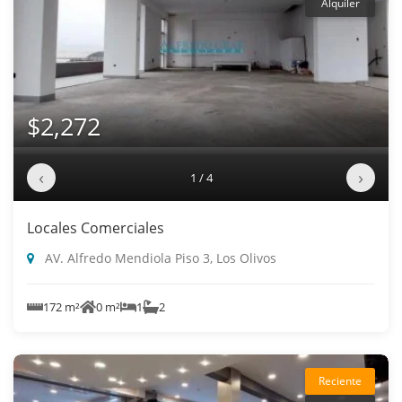
Alquiler
$2,272
‹
›
1 / 4
Locales Comerciales
AV. Alfredo Mendiola Piso 3, Los Olivos
172 m²
0 m²
1
2
Reciente