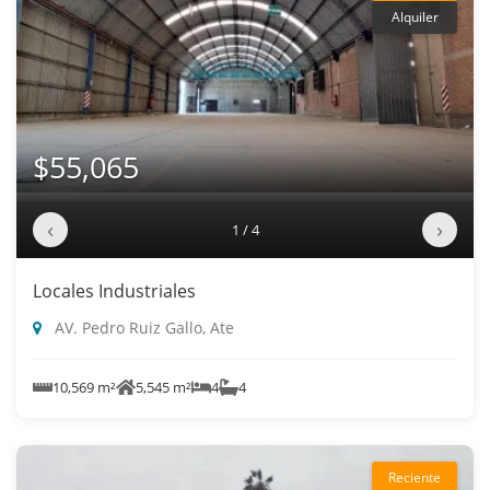
Alquiler
$55,065
‹
›
1 / 4
Locales Industriales
AV. Pedro Ruiz Gallo, Ate
10,569 m²
5,545 m²
4
4
Reciente