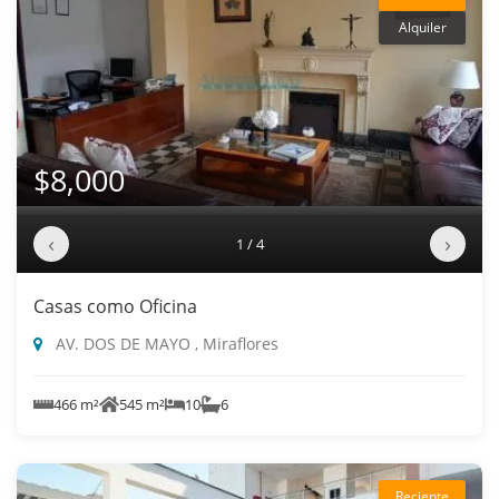
Alquiler
$8,000
‹
›
1 / 4
Casas como Oficina
AV. DOS DE MAYO , Miraflores
466 m²
545 m²
10
6
Reciente