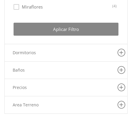
(4)
Miraflores
(3)
Lima Cercado
(2)
Lurin
Aplicar Filtro
(2)
Ate
(1)
Puente Piedra
Dormitorios
(1)
Pachacamac
(1)
San Juan De Miraflores
Baños
(1)
Pueblo Libre
(1)
Independencia
Precios
(1)
San Juan De Lurigancho
(1)
Lurigancho
Area Terreno
(1)
Magdalena Del Mar
(1)
Rimac