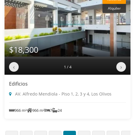
Alquiler
$18,300
‹
›
1 / 4
Edificios
AV. Alfredo Mendiola - Piso 1, 2, 3 y 4, Los Olivos
966 m²
966 m²
7
24