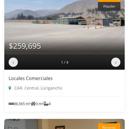
Alquiler
$259,695
‹
›
1 / 4
Locales Comerciales
CAR. Central, Lurigancho
86,565 m²
0 m²
4
Reciente