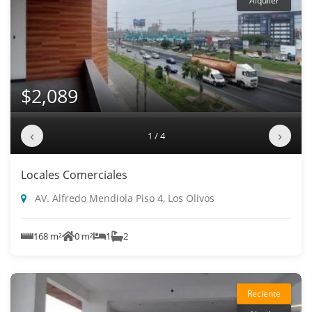
Alquiler
$2,089
‹
›
1 / 4
Locales Comerciales
AV. Alfredo Mendiola Piso 4, Los Olivos
168 m²
0 m²
1
2
Reciente