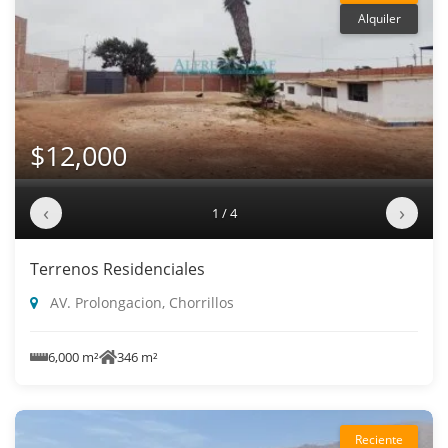
Alquiler
$12,000
‹
›
1 / 4
Terrenos Residenciales
AV. Prolongacion, Chorrillos
6,000 m²
346 m²
Reciente