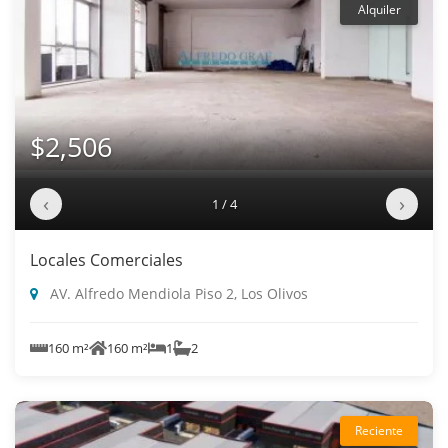
Alquiler
$2,506
‹
›
1 / 4
Locales Comerciales
AV. Alfredo Mendiola Piso 2, Los Olivos
160 m²
160 m²
1
2
Reciente