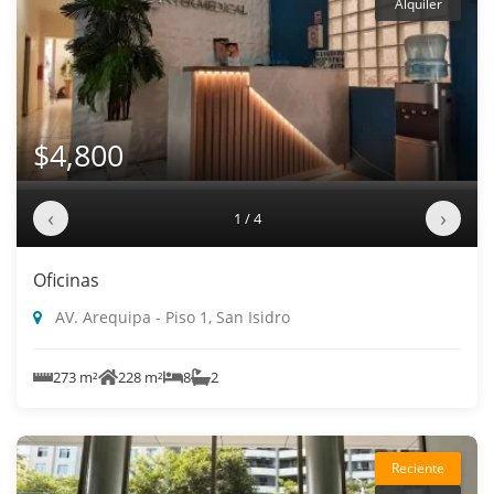
Alquiler
$4,800
‹
›
1 / 4
Oficinas
AV. Arequipa - Piso 1, San Isidro
273 m²
228 m²
8
2
Reciente