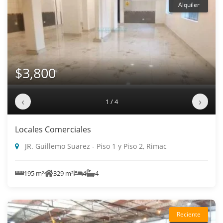
Alquiler
$3,800
‹
›
1 / 4
Locales Comerciales
JR. Guillemo Suarez - Piso 1 y Piso 2, Rimac
195 m²
329 m²
4
4
Reciente