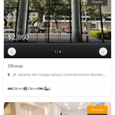
Alquiler
$2,860
‹
›
1 / 4
Oficinas
JR. Alberto del Campo (ahora Contralmirante Monter, Magdalena Del Mar
238 m²
238 m²
2
2
Reciente