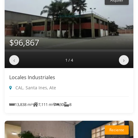
Alquiler
$96,867
‹
›
1 / 4
Locales Industriales
CAL. Santa Ines, Ate
13,838 m²
7,111 m²
30
8
Reciente