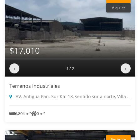
Alquiler
$17,010
‹
›
1 / 2
Terrenos Industriales
AV. Antigua Pan. Sur Km 18, sentido sur a norte, Villa El Salvador
6,804 m²
0 m²
Reciente