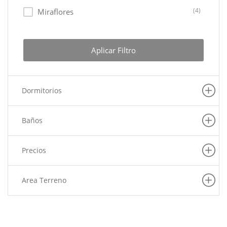
(4)
Miraflores
(3)
Lima Cercado
(2)
Lurin
Aplicar Filtro
(2)
Ate
(1)
Puente Piedra
Dormitorios
(1)
Pachacamac
(1)
San Juan De Miraflores
Baños
(1)
Pueblo Libre
(1)
Independencia
Precios
(1)
San Juan De Lurigancho
(1)
Lurigancho
Area Terreno
(1)
Magdalena Del Mar
(1)
Rimac