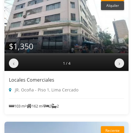
Alquiler
$1,350
‹
›
1 / 4
Locales Comerciales
JR. Ocoña - Piso 1, Lima Cercado
103 m²
162 m²
2
2
Reciente