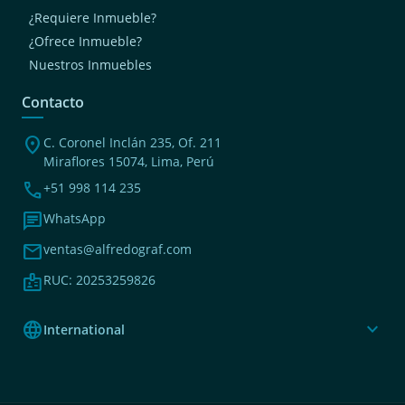
¿Requiere Inmueble?
¿Ofrece Inmueble?
Nuestros Inmuebles
Contacto
location_on
C. Coronel Inclán 235, Of. 211
Miraflores 15074, Lima, Perú
phone
+51 998 114 235
chat
WhatsApp
mail
ventas@alfredograf.com
badge
RUC: 20253259826
language
expand_more
International