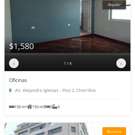
Alquiler
$1,580
‹
›
1 / 4
Oficinas
AV. Alejandro Iglesias - Piso 2, Chorrillos
150 m²
150 m²
5
3
Reciente