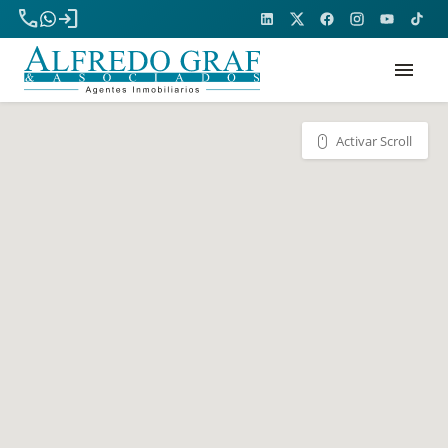
phone
login
menu
Activar Scroll