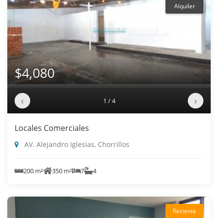
Alquiler
$4,080
‹
›
1 / 4
Locales Comerciales
AV. Alejandro Iglesias, Chorrillos
200 m²
350 m²
7
4
Reciente