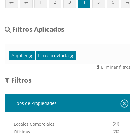
←-
←
1
2
3
4
5
6
→
Filtros Aplicados
Alquiler
Lima provincia
Eliminar filtros
Filtros
Tipos de Propiedades
Locales Comerciales
(21)
Oficinas
(20)