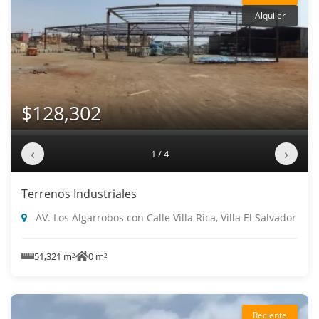
Alquiler
$128,302
‹
›
1 / 4
Terrenos Industriales
AV. Los Algarrobos con Calle Villa Rica, Villa El Salvador
51,321 m²
0 m²
Reciente