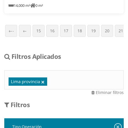
14,000 m²
0 m²
←-
←
15
16
17
18
19
20
21
Filtros Aplicados
Lima provincia
Eliminar filtros
Filtros
Tipo Operación