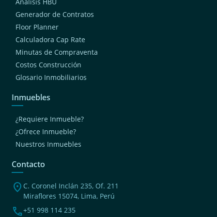
Análisis HBU
Generador de Contratos
Floor Planner
Calculadora Cap Rate
Minutas de Compraventa
Costos Construcción
Glosario Inmobiliarios
Inmuebles
¿Requiere Inmueble?
¿Ofrece Inmueble?
Nuestros Inmuebles
Contacto
location_on
C. Coronel Inclán 235, Of. 211
Miraflores 15074, Lima, Perú
phone
+51 998 114 235