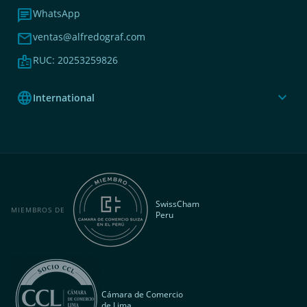
chat
WhatsApp
mail
ventas@alfredograf.com
badge
RUC: 20253259826
language
expand_more
International
SwissCham
MIEMBROS DE
Peru
Cámara de Comercio
de Lima