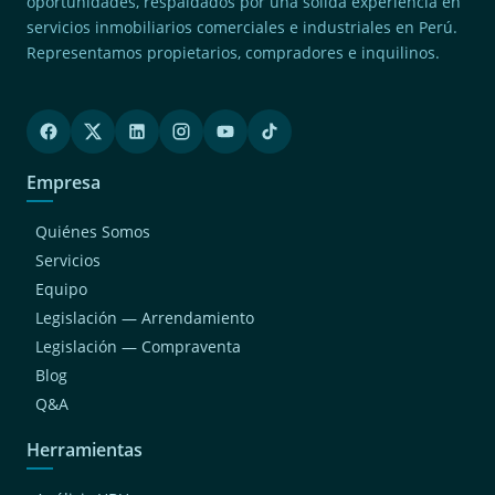
oportunidades, respaldados por una sólida experiencia en
Ancon
servicios inmobiliarios comerciales e industriales en Perú.
(2)
San Juan De Miraflores
Representamos propietarios, compradores e inquilinos.
(2)
San Miguel
(2)
Jesus Maria
(2)
Surquillo
Empresa
(2)
Magdalena Del Mar
(1)
Chaclacayo
Quiénes Somos
(1)
San Bartolo
Servicios
Equipo
(1)
San Luis
Legislación — Arrendamiento
(1)
Cieneguilla
Legislación — Compraventa
(1)
Breña
Blog
(1)
Independencia
Q&A
Herramientas