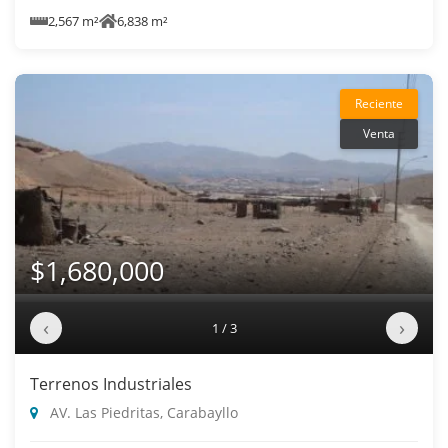
2,567 m²
6,838 m²
Reciente
Venta
$1,680,000
‹
›
1 / 3
Terrenos Industriales
AV. Las Piedritas, Carabayllo