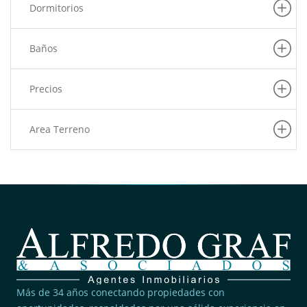
Dormitorios
(7)
Pachacamac
(6)
Puente Piedra
Baños
(6)
Carabayllo
(6)
La Victoria
Precios
(6)
Barranco
(5)
Pueblo Libre
Area Terreno
(5)
San Martin De Porres
(5)
Villa El Salvador
(4)
Rimac
(4)
San Juan De Lurigancho
(3)
Pucusana
(3)
Lince
(2)
San Borja
Más de 34 años conectando propiedades con
(2)