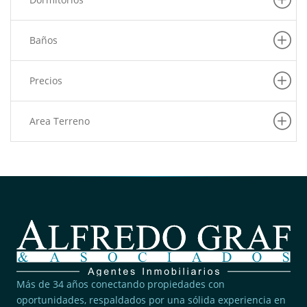
(7)
Pachacamac
(6)
Puente Piedra
Baños
(6)
Carabayllo
(6)
La Victoria
Precios
(6)
Barranco
(5)
Pueblo Libre
Area Terreno
(5)
San Martin De Porres
(5)
Villa El Salvador
(4)
Rimac
(4)
San Juan De Lurigancho
(3)
Pucusana
(3)
Lince
(2)
San Borja
Más de 34 años conectando propiedades con
(2)
oportunidades, respaldados por una sólida experiencia en
Ancon