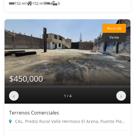
152 m²
152 m²
4
3
Reciente
Venta
$450,000
‹
›
1 / 4
Terrenos Comerciales
CAL. Predio Rural Valle Hermoso El Arena, Puente Piedra