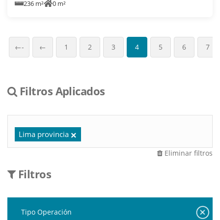
236 m²
0 m²
←-
←
1
2
3
4
5
6
7
Filtros Aplicados
Lima provincia
Eliminar filtros
Filtros
Tipo Operación