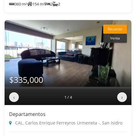
360 m²
154 m²
2
2
Reciente
Venta
$335,000
‹
›
1 / 4
Departamentos
CAL. Carlos Enrique Ferreyros Urmeneta -, San Isidro