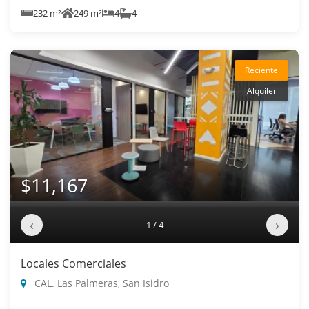
232 m²
249 m²
4
4
Reciente
Alquiler
$11,167
‹
›
1 / 4
Locales Comerciales
CAL. Las Palmeras, San Isidro