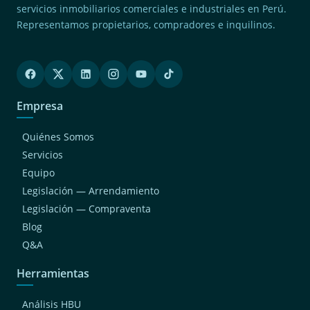
servicios inmobiliarios comerciales e industriales en Perú.
(2)
San Juan De Miraflores
Representamos propietarios, compradores e inquilinos.
(2)
San Miguel
(2)
Jesus Maria
(2)
Surquillo
Empresa
(2)
Magdalena Del Mar
(1)
Chaclacayo
Quiénes Somos
(1)
San Bartolo
Servicios
Equipo
(1)
San Luis
Legislación — Arrendamiento
(1)
Cieneguilla
Legislación — Compraventa
(1)
Breña
Blog
(1)
Independencia
Q&A
Herramientas
Análisis HBU