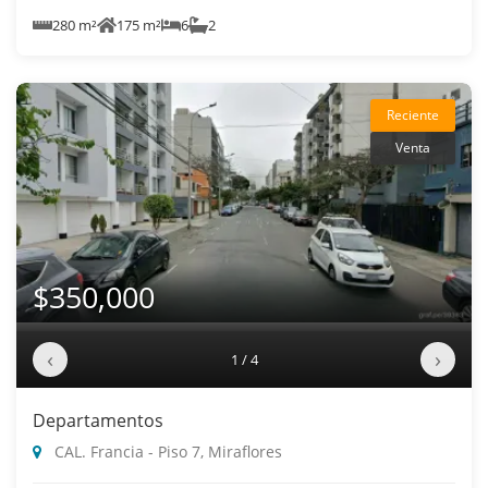
280 m²
175 m²
6
2
Reciente
Venta
$350,000
‹
›
1 / 4
Departamentos
CAL. Francia - Piso 7, Miraflores