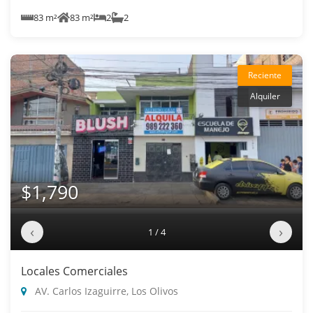
83 m²
83 m²
2
2
Reciente
Alquiler
$1,790
‹
›
1 / 4
Locales Comerciales
AV. Carlos Izaguirre, Los Olivos