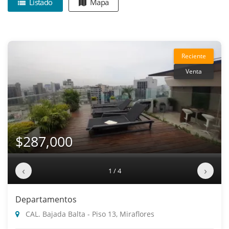
Listado
Mapa
Reciente
Venta
$287,000
‹
›
1 / 4
Departamentos
CAL. Bajada Balta - Piso 13, Miraflores