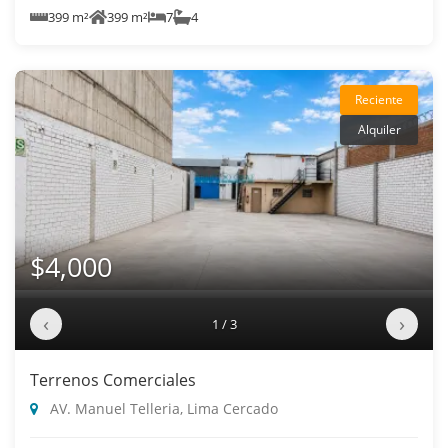
399 m²
399 m²
7
4
Reciente
Alquiler
$4,000
‹
›
1 / 3
Terrenos Comerciales
AV. Manuel Telleria, Lima Cercado