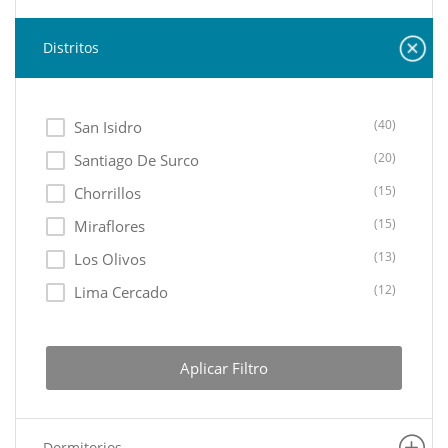
Terrenos Tratamiento Especial
(5)
Terrenos Rusticos
(2)
Distritos
Casas como Oficina
(2)
Casas como Terreno
(1)
Casas Balneario
(1)
(40)
San Isidro
Hoteles / Hostales
(1)
(20)
Santiago De Surco
Cocheras
(1)
(15)
Chorrillos
Terrenos Agricolas
(1)
(15)
Miraflores
(13)
Los Olivos
(12)
Lima Cercado
(11)
Ate
(10)
Lurin
Aplicar Filtro
(10)
Lurigancho
(8)
La Molina
Dormitorios