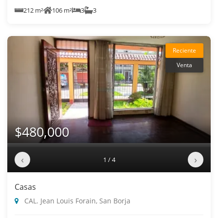
212 m²
106 m²
3
3
Reciente
Venta
$480,000
‹
›
1 / 4
Casas
CAL. Jean Louis Forain, San Borja