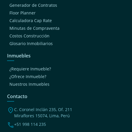
Generador de Contratos
Floor Planner
Calculadora Cap Rate
Minutas de Compraventa
Costos Construcción
Glosario Inmobiliarios
Inmuebles
¿Requiere Inmueble?
¿Ofrece Inmueble?
Nuestros Inmuebles
Contacto
location_on
C. Coronel Inclán 235, Of. 211
Miraflores 15074, Lima, Perú
phone
+51 998 114 235