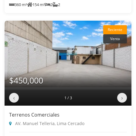
360 m²
154 m²
2
2
Reciente
Venta
$450,000
‹
›
1 / 3
Terrenos Comerciales
AV. Manuel Telleria, Lima Cercado