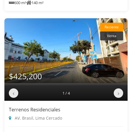
600 m²
140 m²
Reciente
Venta
$425,200
‹
›
1 / 4
Terrenos Residenciales
AV. Brasil, Lima Cercado